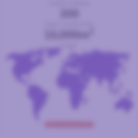
modèles proposés
300
experts & partenaires
2
10,000m
d'usine
CONTACTER UN EXPERT