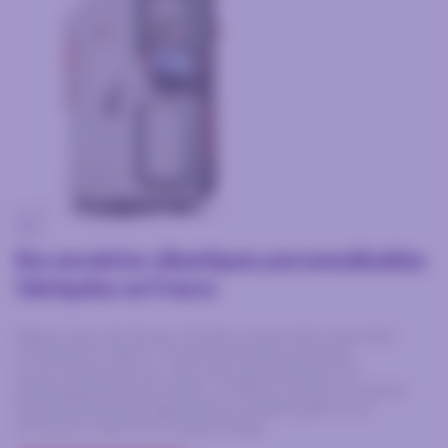
Nos enceintes climatiques personnalisables
fabriquées en France
Depuis plus de 50 ans, Climats conçoit des enceintes
climatiques made in France de haute précision.
Le sur‑mesure est au cœur de notre identité. Du
développement aux essais, CLIMATS conçoit et réalise
des équipements à géométrie variable grâce à un
processus maîtrisé à chaque étape.