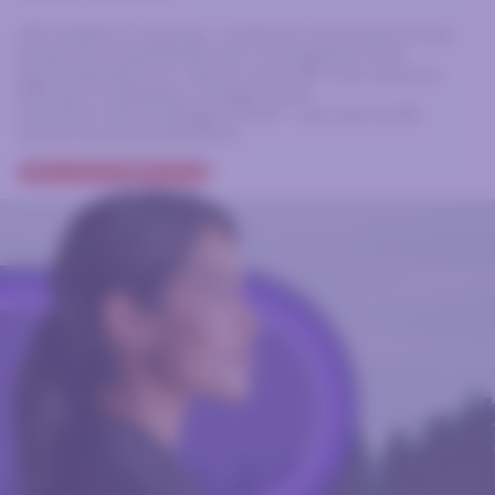
200 modèles, 8 volumes, combinant la puissance d’une
production standardisée avec la souplesse d’une
personnalisation sur mesure, pour offrir des solutions
efficaces et adaptées à chaque client.
Consultez notre catalogue EXCAL³ avec plus de 80
options de personnalisation.
VOIR LA DOCUMENTATION