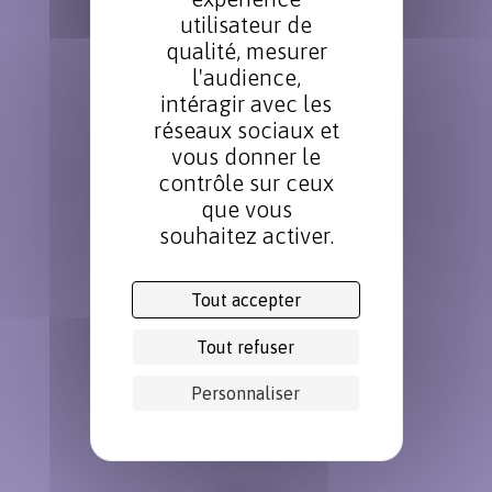
utilisateur de
Mobilité
qualité, mesurer
l'audience,
intéragir avec les
réseaux sociaux et
vous donner le
contrôle sur ceux
Laboratoires d’essais
que vous
souhaitez activer.
Tout accepter
Électronique et connectivité
Tout refuser
Personnaliser