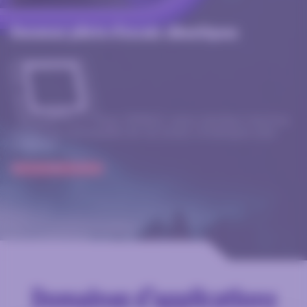
Devenez pilote d’essais climatiques
Avec SPIRALE, notre interface intuitive,
prenez les commandes de vos essais climatiques avec
précision.
DÉCOUVRIR SPIRALE
Domaines d’applications