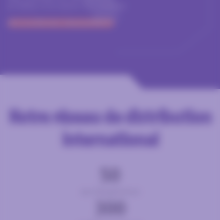
en faveur d’un avenir bas carbone
DÉCOUVRIR NOS ENGAGEMENTS
Notre réseau de distribution
international
50
ans d'expérience
300