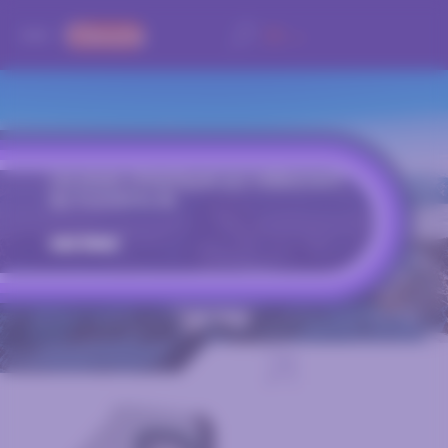
Panneau de gestion des cookies
FR
EN
Les essais climatiques qui redessinent
les frontières de
v
o
s
|