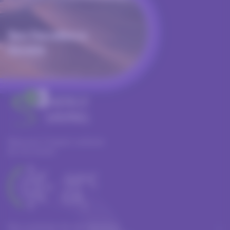
Vers l'excellence
durable
Mesurez l’impact carbone
de vos essais
Nos systèmes de réfrigération