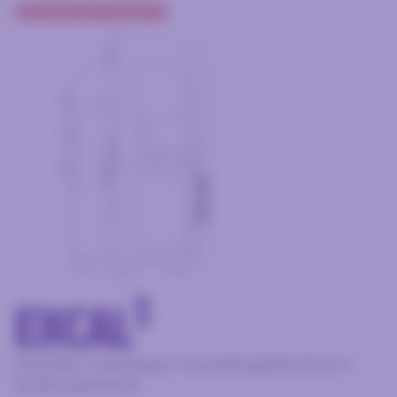
EXPLORER NOS PRODUITS
3
EXCAL
Enceinte climatique nouvelle génération à
toutes épreuves