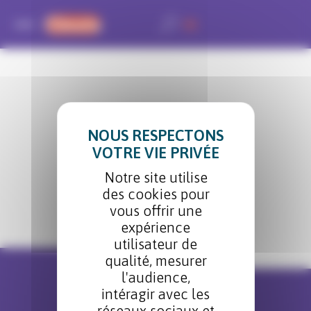
Panneau de gestion des cookies
FR
Demandez
un rendez-vous conseil
avec un de nos experts
Notre site utilise
PRENDRE RDV
des cookies pour
vous offrir une
expérience
utilisateur de
qualité, mesurer
l'audience,
intéragir avec les
réseaux sociaux et