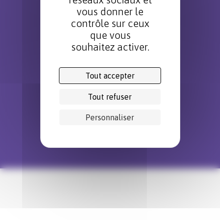
vous donner le
contrôle sur ceux
que vous
Technopole Bordeaux Montesquieu
2-4 Allée Jacques Latrille – CS 50067
souhaitez activer.
33650 Martillac – France
Tél. : +33 (0)5 56 20 25 25
Tout accepter
Tout refuser
Glossaire
Mentions légales
Politique de confidentialité
Personnaliser
Données personnelles